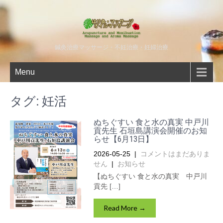
鍼灸治療マッサージ・不妊治療・妊婦治療
Menu
タグ:
妊活
ぬちぐすい 食と水の真実 中戸川
貢先生 石垣島講演会開催のお知
らせ【6月13日】
2026-05-25
|
コメントはまだありま
せん
|
お知らせ
【ぬちぐすい 食と水の真実 中戸川
貢先 […]
Read More →